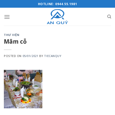
Skip
HOTLINE: 0944.55.1981
to
content
THƯ VIỆN
Mâm cỗ
POSTED ON
05/01/2021
BY
TIECANQUY