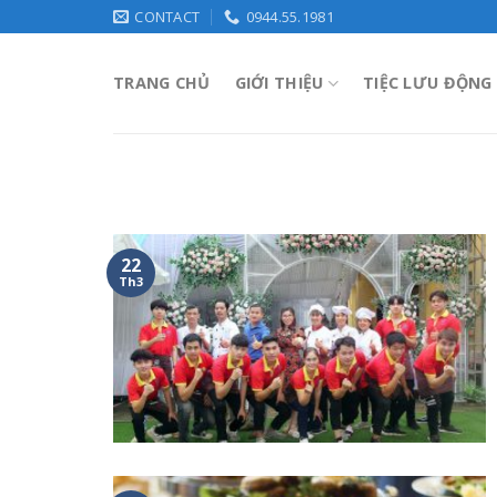
Skip
CONTACT
0944.55.1981
to
content
TRANG CHỦ
GIỚI THIỆU
TIỆC LƯU ĐỘNG
22
Th3