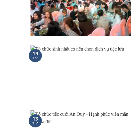
19
Th1
13
Th1