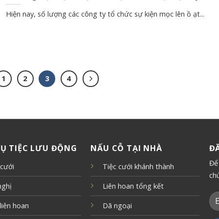
Hiện nay, số lượng các công ty tổ chức sự kiện mọc lên ồ ạt...
1
2
3
4
VỤ TIỆC LƯU ĐỘNG
NẤU CỖ TẠI NHÀ
Đ
Để
 cưới
Tiệc cưới khánh thành
ch
nghị
Liên hoan tổng kết
 liên hoan
Dã ngoại