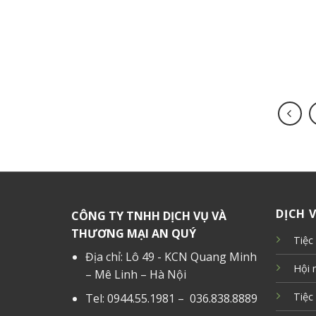
DỊCH 
CÔNG TY TNHH DỊCH VỤ VÀ
THƯƠNG MẠI AN QUÝ
Tiệc
Địa chỉ: Lô 49 - KCN Quang Minh
Hội 
– Mê Linh – Hà Nội
Tiệc
Tel: 0944.55.1981 – 036.838.8889