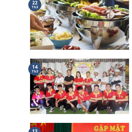
22
Th3
14
Th3
13