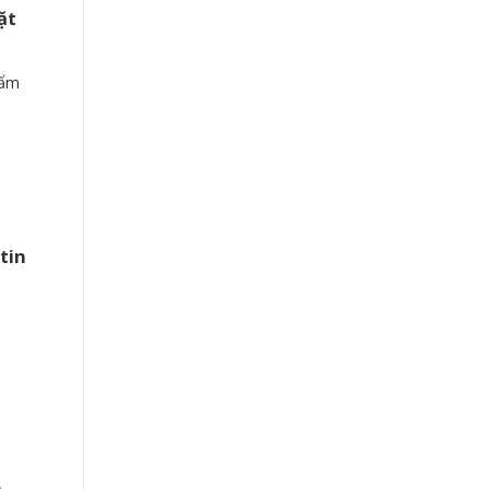
ặt
hẩm
tin