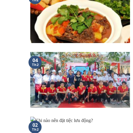
04
Th2
02
Th2