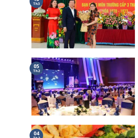
Th3
05
Th2
04
Th2