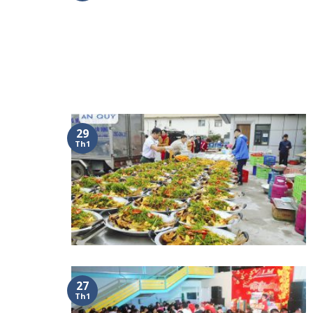
29
Th1
27
Th1